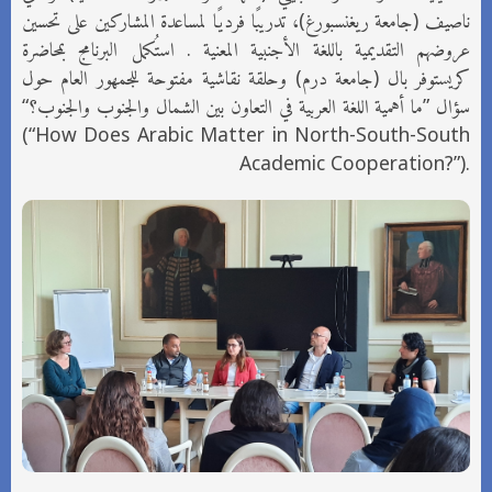
ناصيف (جامعة ريغنسبورغ)، تدريبًا فرديًا لمساعدة المشاركين على تحسين
عروضهم التقديمية باللغة الأجنبية المعنية . استُكمل البرنامج بمحاضرة
كريستوفر بال (جامعة درم) وحلقة نقاشية مفتوحة للجمهور العام حول
(“How Does Arabic Matter in North-South-South
Academic Cooperation?”).‎