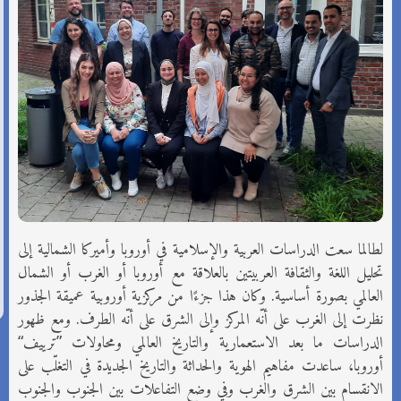
لطالما سعت الدراسات العربية والإسلامية في أوروبا وأميركا الشمالية إلى
تحليل اللغة والثقافة العربيتين بالعلاقة مع أوروبا أو الغرب أو الشمال
العالمي بصورة أساسية. وكان هذا جزءًا من مركزية أوروبية عميقة الجذور
نظرت إلى الغرب على أنّه المركز وإلى الشرق على أنّه الطرف. ومع ظهور
الدراسات ما بعد الاستعمارية والتاريخ العالمي ومحاولات ”ترييف“
أوروبا، ساعدت مفاهيم الهوية والحداثة والتاريخ الجديدة في التغلّب على
الانقسام بين الشرق والغرب وفي وضع التفاعلات بين الجنوب والجنوب