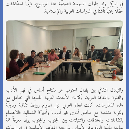
في المركز. وإذ تناولت المدرسة الصيفية هذا الموضوع، فإنّها استكشفت
حقلًا بحثيًا ناشئًا في الدراسات العربية والإسلامية.
والتبادل الثقافي بين بلدان الجنوب هو مفتاح أساس في فهم الأدب
والفنون والثقافة العربية، ‏وكذلك الأبحاث العربية الحديثة التي تتعامل مع
هذه الممارسات. كانت للعالم العربي على الدوام روابط ثقافية ودينية
ولغوية ‏متشعبة مع مناطق أخرى غير أوروبا وأميركا الشمالية. فالاهتمام
بالتفاعلات والعلاقات والتمثيلات بين الجنوب والجنوب ‏يولّد معرفةً ثمة
حاجة ماسّة إليها، توفّر الأساس لمراجعة المفاهيم الأساسية في الدراسات