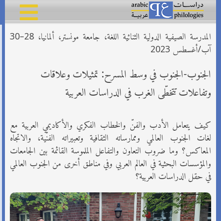
المدرسة الصيفية الدولية الثنائية اللغة، جامعة مونستر، ألمانيا، 28–30
آب/أغسطس 2023‏
الجنوب-الجنوب في وسط المسرح: تمثيلات وعلاقات
وتفاعلات تتخطّى الغرب في الدراسات العربية‏
كيف يتعامل الأدب والفنّ والخطاب الفكري والأكاديمي العربية مع
لغات الجنوب العالمي وممارساته الثقافية وتعبيراته الفنّية، ‏والاتجاه
المعاكس؟ وما ضروب التعاون والتفاعل الملموسة القائمة بين الجامعات
والمؤسسات البحثية في العالم العربي وفي ‏مناطق أخرى من الجنوب العالمي
في حقل الدراسات العربية؟