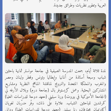
العربية وتطوير نظريات وطرائق ‏جديدة.‏
لمدة ثلاثة أيام، جمعت المدرسة الصيفية في جامعة مونستر ثمانية باحثين
شباب وسبعة أساتذة من ألمانيا وإيطاليا وتونس وقطر ولبنان ومصر
والمغرب والمملكة المتحدة والنرويج لمناقشة المناهج النظرية ومشاريع
المشاركين البحثية. وعمل كريستوفر بال (جامعة درم) وبلال الأرفه لي
(الجامعة الأميركية في بيروت) ورنا سبليني (معهد دوحة للدراسات العليا)
كمرشدين للباحثين الشباب. علاوة على ذلك، وفّر مدرّبان لغويان
أكاديميان محترفان، رنا سبليني (معهد دوحة للدراسات العليا) وداني