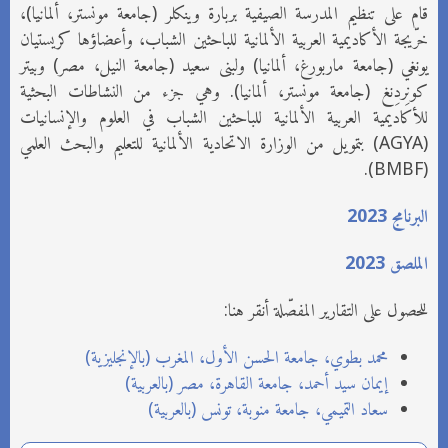
قام على تنظيم المدرسة الصيفية بربارة وينكلر (جامعة مونستر، ألمانيا)،
خرّيجة الأكاديمية العربية الألمانية للباحثين الشباب، وأعضاؤها كريستيان
يونغي (جامعة ماربورغ، ألمانيا) ولبنى سعيد (جامعة النيل، مصر) وبيتر
كونِردِنغ (جامعة مونستر، ألمانيا). وهي جزء من النشاطات البحثية
للأكاديمية العربية الألمانية للباحثين الشباب في العلوم والإنسانيات
‎(AGYA)‎ بتمويل من الوزارة الاتحادية الألمانية للتعليم والبحث العلمي
‎(BMBF)‎.
البرنامج 2023‏
الملصق 2023
للحصول على التقارير المفصّلة أنقر هنا:
محمد بطوي، جامعة الحسن الأول، المغرب (بالإنجليزية)
إيمان سيد أحمد، جامعة القاهرة، مصر (بالعربية)
سعاد التميمي، جامعة منوبة، تونس (بالعربية)